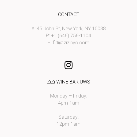
CONTACT
A: 45 John St, New York, NY 10038
P: +1 (646) 756-1104
E:
fidi@zizinyc.com
ZiZi WINE BAR UWS
Monday – Friday:
4pm-1am
Saturday:
12pm-1am