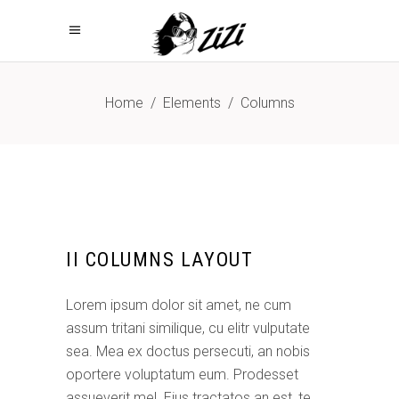
Home
/
Elements
/
Columns
II COLUMNS LAYOUT
Lorem ipsum dolor sit amet, ne cum
assum tritani similique, cu elitr vulputate
sea. Mea ex doctus persecuti, an nobis
oportere voluptatum eum. Prodesset
assueverit mel. Eius tractatos an est, te