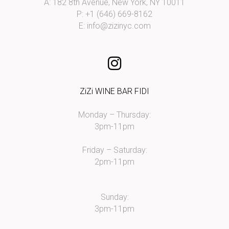
A: 182 8th Avenue, New York, NY 10011
P: +1 (646) 669-8162
E:
info@zizinyc.com
ZiZi WINE BAR FIDI
Monday – Thursday:
3pm-11pm
Friday – Saturday:
2pm-11pm
Sunday:
3pm-11pm